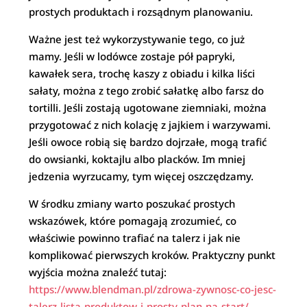
prostych produktach i rozsądnym planowaniu.
Ważne jest też wykorzystywanie tego, co już
mamy. Jeśli w lodówce zostaje pół papryki,
kawałek sera, trochę kaszy z obiadu i kilka liści
sałaty, można z tego zrobić sałatkę albo farsz do
tortilli. Jeśli zostają ugotowane ziemniaki, można
przygotować z nich kolację z jajkiem i warzywami.
Jeśli owoce robią się bardzo dojrzałe, mogą trafić
do owsianki, koktajlu albo placków. Im mniej
jedzenia wyrzucamy, tym więcej oszczędzamy.
W środku zmiany warto poszukać prostych
wskazówek, które pomagają zrozumieć, co
właściwie powinno trafiać na talerz i jak nie
komplikować pierwszych kroków. Praktyczny punkt
wyjścia można znaleźć tutaj:
https://www.blendman.pl/zdrowa-zywnosc-co-jesc-
talerz-lista-produktow-i-prosty-plan-na-start/
—