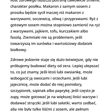
ilość zdrowego tłuszczu potrafią całkowicie zmienić
charakter posiłku. Makaron z samym sosem z
proszku będzie sycił inaczej niż makaron z
warzywami, soczewicą, oliwą i przyprawami. Ryż z
gotowym sosem można stopniowo zamienić na ryż
z warzywami, jajkiem, tofu, kurczakiem albo
fasolą. Ziemniaki nie są problemem, jeśli
towarzyszą im surówka i wartościowy dodatek
białkowy.
Zdrowe jedzenie staje się dużo łatwiejsze, gdy nie
próbujemy budować diety od zera. Lepiej ulepszać
to, co już znamy. Jeśli ktoś lubi owsiankę, może
wzbogacić ją owocami i orzechami. Jeśli lubi
jajecznicę, może dodać do niej pomidory,
szczypiorek, szpinak albo paprykę. Jeśli często je
zupy, może gotować je na większej ilości warzyw i
dodawać strączki. Jeśli lubi sałatki, warto zadbać,
aby nie były tylko liśćmi z sosem, ale pełnym