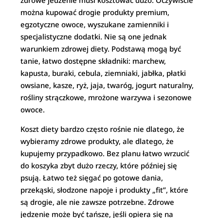
zdrowe jedzenie musi kosztować dużo. Oczywiście
można kupować drogie produkty premium,
egzotyczne owoce, wyszukane zamienniki i
specjalistyczne dodatki. Nie są one jednak
warunkiem zdrowej diety. Podstawą mogą być
tanie, łatwo dostępne składniki: marchew,
kapusta, buraki, cebula, ziemniaki, jabłka, płatki
owsiane, kasze, ryż, jaja, twaróg, jogurt naturalny,
rośliny strączkowe, mrożone warzywa i sezonowe
owoce.
Koszt diety bardzo często rośnie nie dlatego, że
wybieramy zdrowe produkty, ale dlatego, że
kupujemy przypadkowo. Bez planu łatwo wrzucić
do koszyka zbyt dużo rzeczy, które później się
psują. Łatwo też sięgać po gotowe dania,
przekąski, słodzone napoje i produkty „fit”, które
są drogie, ale nie zawsze potrzebne. Zdrowe
jedzenie może być tańsze, jeśli opiera się na