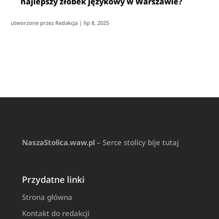
najlepszy żłobek językowy w Warszawie?
utworzone przez
Redakcja
|
lip 8, 2025
NaszaStolica.waw.pl
– Serce stolicy bije tutaj
Przydatne linki
Strona główna
Kontakt do redakcji