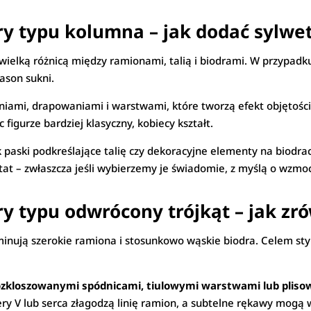
ry typu kolumna – jak dodać sylwe
wielką różnicą między ramionami, talią i biodrami. W przypadk
ason sukni.
iami, drapowaniami i warstwami, które tworzą efekt objętości
figurze bardziej klasyczny, kobiecy kształt.
k paski podkreślające talię czy dekoracyjne elementy na biodra
at – zwłaszcza jeśli wybierzemy je świadomie, z myślą o wzmoc
ry typu odwrócony trójkąt – jak z
minują szerokie ramiona i stosunkowo wąskie biodra. Celem styl
rozkloszowanymi spódnicami, tiulowymi warstwami lub plis
itery V lub serca złagodzą linię ramion, a subtelne rękawy mogą 