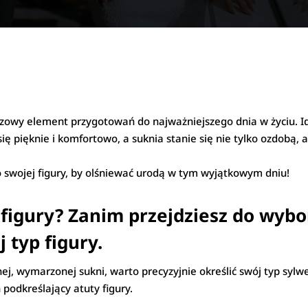
czowy element przygotowań do najważniejszego dnia w życiu. I
się pięknie i komfortowo, a suknia stanie się nie tylko ozdobą
 swojej figury, by olśniewać urodą w tym wyjątkowym dniu!
j figury? Zanim przejdziesz do wyb
 typ figury.
j, wymarzonej sukni, warto precyzyjnie określić swój typ sylwet
podkreślający atuty figury.