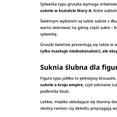
Sylwetka typu gruszka wymaga zrównoważe
suknie w kształcie litery A
, które subtel
Świetnym wyborem są także suknie z dłużs
warto skierować na górną część sukni – b
sylwetkę.
Gruszki świetnie prezentują się także w 
tylko maskuje niedoskonałości, ale eksp
Suknia ślubna dla figu
Figura typu jabłko to pełniejszy brzusze
suknie o kroju empire
, czyli odcinane t
podkreśla biust.
Lekkie, miękko układające się tkaniny dod
okolicy ramion czy dekoltu przyciągają wz