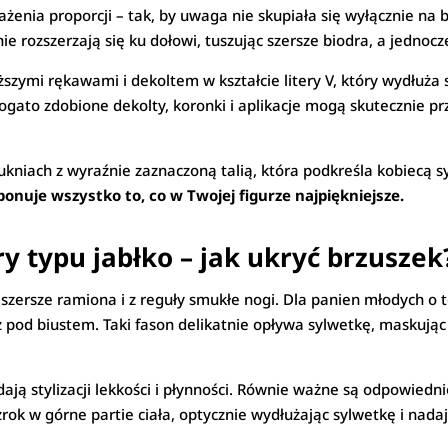
nia proporcji – tak, by uwaga nie skupiała się wyłącznie na 
nie rozszerzają się ku dołowi, tuszując szersze biodra, a jedno
zymi rękawami i dekoltem w kształcie litery V, który wydłuża 
ogato zdobione dekolty, koronki i aplikacje mogą skutecznie p
sukniach z wyraźnie zaznaczoną talią, która podkreśla kobiecą 
onuje wszystko to, co w Twojej figurze najpiękniejsze.
ry typu jabłko – jak ukryć brzuszek
k, szersze ramiona i z reguły smukłe nogi. Dla panien młodych 
uż pod biustem. Taki fason delikatnie opływa sylwetkę, maskując o
ają stylizacji lekkości i płynności. Równie ważne są odpowiedni
rok w górne partie ciała, optycznie wydłużając sylwetkę i nadaj