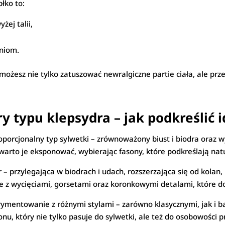
błko to:
żej talii,
iniom.
żesz nie tylko zatuszować newralgiczne partie ciała, ale prze
ry typu klepsydra – jak podkreślić 
oporcjonalny typ sylwetki – zrównoważony biust i biodra oraz w
warto je eksponować, wybierając fasony, które podkreślają natur
– przylegająca w biodrach i udach, rozszerzająca się od kolan, i
z wycięciami, gorsetami oraz koronkowymi detalami, które doda
ymentowanie z różnymi stylami – zarówno klasycznymi, jak i b
nu, który nie tylko pasuje do sylwetki, ale też do osobowości p