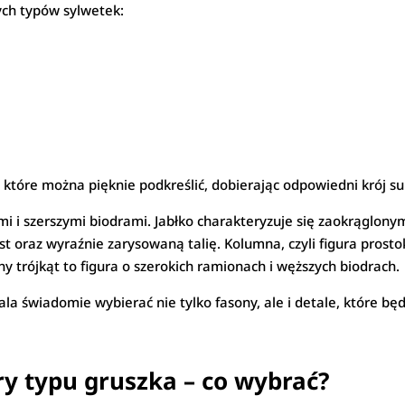
ch typów sylwetek:
 które można pięknie podkreślić, dobierając odpowiedni krój su
i i szerszymi biodrami. Jabłko charakteryzuje się zaokrąglony
st oraz wyraźnie zarysowaną talię. Kolumna, czyli figura prost
ny trójkąt to figura o szerokich ramionach i węższych biodrach.
la świadomie wybierać nie tylko fasony, ale i detale, które 
ry typu gruszka – co wybrać?