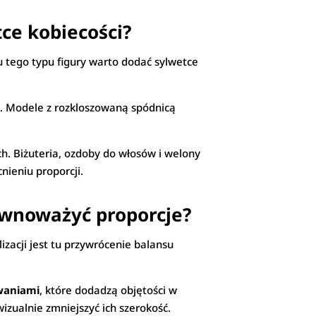
tce kobiecości?
u tego typu figury warto dodać sylwetce
. Modele z rozkloszowaną spódnicą
ch. Biżuteria, ozdoby do włosów i welony
nieniu proporcji.
równoważyć proporcje?
izacji jest tu przywrócenie balansu
owaniami
, które dodadzą objętości w
wizualnie zmniejszyć ich szerokość.