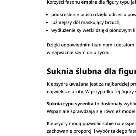
Korzyści fasonu
empire
dla figury typu ja
podkreślenie biustu dzięki odcięciu powy
luźniejszy dół maskujący brzuch,
wydłużenie sylwetki dzięki pionowym l
Dzięki odpowiednim tkaninom i detalom mo
w najważniejszym dniu życia.
Suknia ślubna dla figu
Klepsydra uważana jest za najbardziej pr
największe atuty. W przypadku tej figury 
Suknia typu syrenka
to doskonały wybór 
Wspaniale sprawdzają się również modele 
Klepsydry mogą pozwolić sobie na eksper
zachowanie proporcji i wybór takiego faso