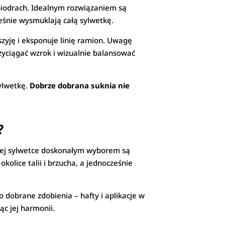
biodrach. Idealnym rozwiązaniem są
cześnie wysmuklają całą sylwetkę.
szyję i eksponuje linię ramion. Uwagę
rzyciągać wzrok i wizualnie balansować
sylwetkę.
Dobrze dobrana suknia nie
?
o tej sylwetce doskonałym wyborem są
kolice talii i brzucha, a jednocześnie
o dobrane zdobienia – hafty i aplikacje w
ąc jej harmonii.