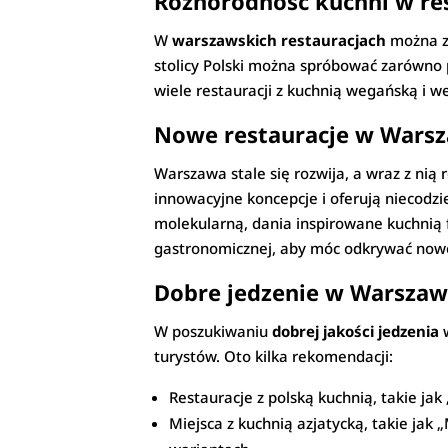
Różnorodność kuchni w re
W
warszawskich restauracjach
można zn
stolicy Polski można spróbować zarówno p
wiele restauracji z kuchnią wegańską i 
Nowe restauracje w Warsz
Warszawa stale się rozwija, a wraz z nią 
innowacyjne koncepcje i oferują niecodz
molekularną, dania inspirowane kuchnią 
gastronomicznej, aby móc odkrywać nowe
Dobre jedzenie w Warszawi
W poszukiwaniu
dobrej jakości jedzenia
w
turystów. Oto kilka rekomendacji:
Restauracje z polską kuchnią, takie j
Miejsca z kuchnią azjatycką, takie ja