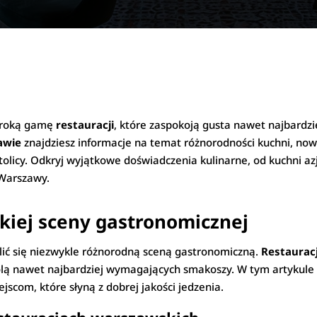
zeroką gamę
restauracji
, które zaspokoją gusta nawet najbard
awie
znajdziesz informacje na temat różnorodności kuchni, now
 stolicy. Odkryj wyjątkowe doświadczenia kulinarne, od kuchni azj
 Warszawy.
iej sceny gastronomicznej
ić się niezwykle różnorodną sceną gastronomiczną.
Restaurac
olą nawet najbardziej wymagających smakoszy. W tym artykule 
scom, które słyną z dobrej jakości jedzenia.