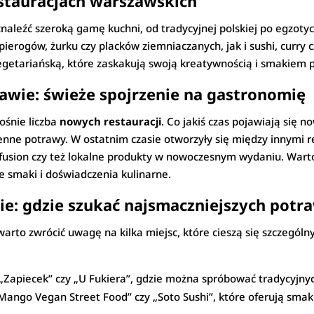
stauracjach warszawskich
aleźć szeroką gamę kuchni, od tradycyjnej polskiej po egzoty
ierogów, żurku czy placków ziemniaczanych, jak i sushi, curry 
wegetariańską, które zaskakują swoją kreatywnością i smakiem 
awie: świeże spojrzenie na gastronomię
rośnie liczba
nowych restauracji
. Co jakiś czas pojawiają się 
ienne potrawy. W ostatnim czasie otworzyły się między innymi 
fusion czy też lokalne produkty w nowoczesnym wydaniu. Warto
 smaki i doświadczenia kulinarne.
e: gdzie szukać najsmaczniejszych potr
arto zwrócić uwagę na kilka miejsc, które cieszą się szczegó
ak „Zapiecek” czy „U Fukiera”, gdzie można spróbować tradycyj
k „Mango Vegan Street Food” czy „Soto Sushi”, które oferują s