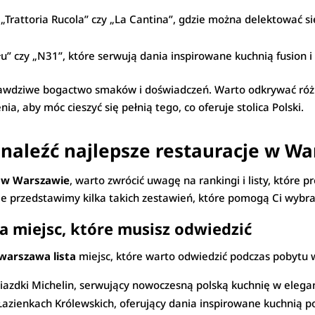
k „Trattoria Rucola” czy „La Cantina”, gdzie można delektować 
łu” czy „N31”, które serwują dania inspirowane kuchnią fusion 
awdziwe bogactwo smaków i doświadczeń. Warto odkrywać różn
nia, aby móc cieszyć się pełnią tego, co oferuje stolica Polski.
e znaleźć najlepsze restauracje w W
i w Warszawie
, warto zwrócić uwagę na rankingi i listy, które 
le przedstawimy kilka takich zestawień, które pomogą Ci wybra
a miejsc, które musisz odwiedzić
warszawa lista
miejsc, które warto odwiedzić podczas pobytu w s
wiazdki Michelin, serwujący nowoczesną polską kuchnię w elega
azienkach Królewskich, oferujący dania inspirowane kuchnią p