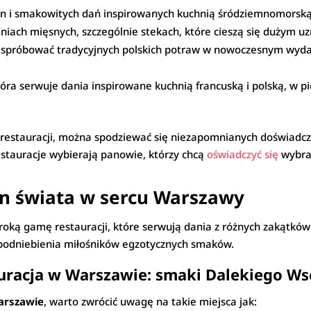
win i smakowitych dań inspirowanych kuchnią śródziemnomorską
daniach mięsnych, szczególnie stekach, które cieszą się dużym
a spróbować tradycyjnych polskich potraw w nowoczesnym wydan
tóra serwuje dania inspirowane kuchnią francuską i polską, w 
 restauracji, można spodziewać się niezapomnianych doświadcz
estauracje wybierają panowie, którzy chcą
oświadczyć się
wybra
on świata w sercu Warszawy
zeroką gamę restauracji, które serwują dania z różnych zakątków
ą podniebienia miłośników egzotycznych smaków.
auracja w Warszawie: smaki Dalekiego W
Warszawie
, warto zwrócić uwagę na takie miejsca jak: