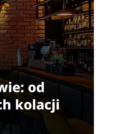
wie: od
h kolacji