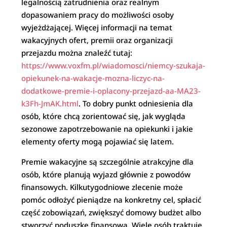
legalnością zatrudnienia oraz realnym
dopasowaniem pracy do możliwości osoby
wyjeżdżającej. Więcej informacji na temat
wakacyjnych ofert, premii oraz organizacji
przejazdu można znaleźć tutaj:
https://www.voxfm.pl/wiadomosci/niemcy-szukaja-
opiekunek-na-wakacje-mozna-liczyc-na-
dodatkowe-premie-i-oplacony-przejazd-aa-MA23-
k3Fh-JmAK.html
. To dobry punkt odniesienia dla
osób, które chcą zorientować się, jak wygląda
sezonowe zapotrzebowanie na opiekunki i jakie
elementy oferty mogą pojawiać się latem.
Premie wakacyjne są szczególnie atrakcyjne dla
osób, które planują wyjazd głównie z powodów
finansowych. Kilkutygodniowe zlecenie może
pomóc odłożyć pieniądze na konkretny cel, spłacić
część zobowiązań, zwiększyć domowy budżet albo
stworzyć poduszkę finansową. Wiele osób traktuje